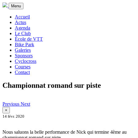
Menu
Accueil
Actus
Agenda
Le Club
École de VTT
Bike Park
Galeries
Sponsors
Cyclocross
Courses
Contact
Championnat romand sur piste
Previous
Next
×
14 févr. 2020
Nous saluons la belle performance de Nick qui termine 4ème au
championnat romand sur piste.