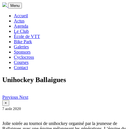
Menu
Accueil
Actus
Agenda
Le Club
École de VTT
Bike Park
Galeries
Sponsors
Cyclocross
Courses
Contact
Unihockey Ballaigues
Previous
Next
×
7 août 2020
Jolie soirée au tournoi de unihockey organisé par la jeunesse de
Ballaigues avec une équipe mélangeant les générations. L’équipe du