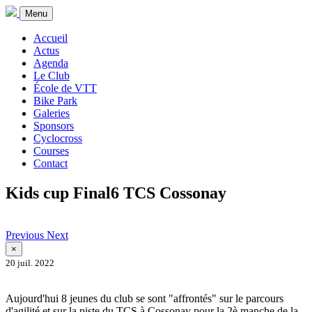
Menu
Accueil
Actus
Agenda
Le Club
École de VTT
Bike Park
Galeries
Sponsors
Cyclocross
Courses
Contact
Kids cup Final6 TCS Cossonay
Previous
Next
×
20 juil. 2022
Aujourd'hui 8 jeunes du club se sont "affrontés" sur le parcours
d'agilité et sur la piste du TCS à Cossonay pour la 2è manche de la