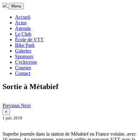
Menu
Accueil
Actus
Agenda
Le Club
École de VTT
Bike Park
Galeries
Sponsors
Cyclocross
Courses
Contact
Sortie à Métabief
Previous
Next
×
1 juil. 2019
Superbe journée dans la station de Métabief en France voisine, avec
16 jeunes. Au programme, parcours agility et parcours VTT avec la