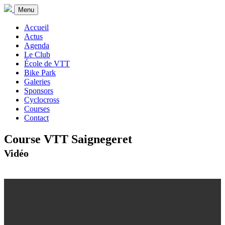
Menu
Accueil
Actus
Agenda
Le Club
École de VTT
Bike Park
Galeries
Sponsors
Cyclocross
Courses
Contact
Course VTT Saignegeret
Vidéo